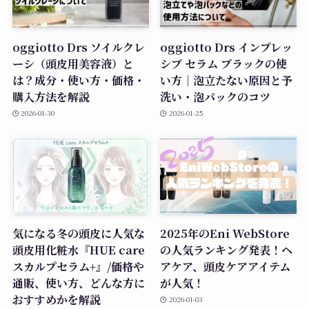
oggiotto Drs ソイルクレ
oggiotto Drs インプレッ
ーシ（頭皮用美容液）と
シブ セラム ブラックの使
は？成分・使い方・価格・
い方｜泡立たない原因と予
購入方法を解説
洗い・泡パックのコツ
2026-01-30
2026-01-25
気になる冬の頭皮に人気な
2025年のEni WebStore
頭皮用化粧水『HUE care
の人気ランキング発表！ヘ
スカルプセラム+』/価格や
アケア、頭皮ケアアイテム
通販、使い方、どんな方に
が人気！
おすすめかを解説
2026-01-03