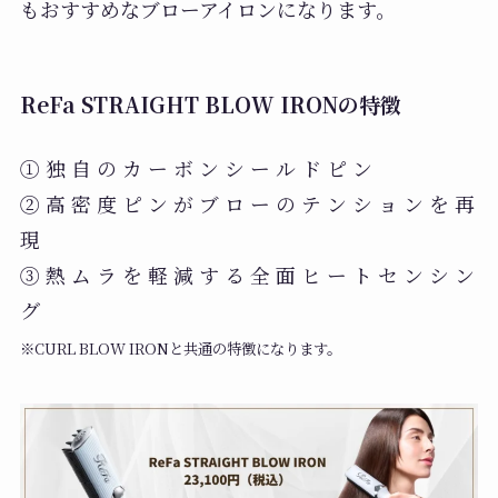
もおすすめなブローアイロンになります。
ReFa STRAIGHT BLOW IRONの特徴
① 独 自 の カ ー ボ ン シ ー ル ド ピ ン
② 高 密 度 ピ ン が ブ ロ ー の テ ン シ ョ ン を 再
現
③ 熱 ム ラ を 軽 減 す る 全 面 ヒ ー ト セ ン シ ン
グ
※CURL BLOW IRONと共通の特徴になります。