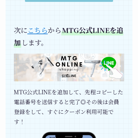
次に
こちら
から
MTG公式LINEを追
加
します。
MTG公式LINEを追加して、先程コピーした
電話番号を送信すると完了◎その後は会員
登録をして、すぐにクーポン利用可能で
す！