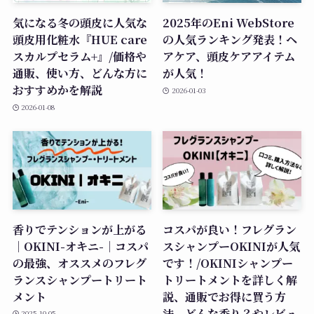
気になる冬の頭皮に人気な
2025年のEni WebStore
頭皮用化粧水『HUE care
の人気ランキング発表！ヘ
スカルプセラム+』/価格や
アケア、頭皮ケアアイテム
通販、使い方、どんな方に
が人気！
おすすめかを解説
2026-01-03
2026-01-08
香りでテンションが上がる
コスパが良い！フレグラン
｜OKINI-オキニ-｜コスパ
スシャンプーOKINIが人気
の最強、オススメのフレグ
です！/OKINIシャンプー
ランスシャンプートリート
トリートメントを詳しく解
メント
説、通販でお得に買う方
法、どんな香り？やレビュ
2025-10-05