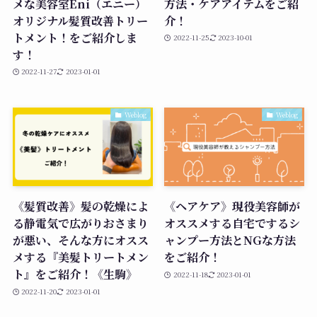
メな美容室Eni（エニー）
方法・ケアアイテムをご紹
オリジナル髪質改善トリー
介！
トメント！をご紹介しま
2022-11-25
2023-10-01
す！
2022-11-27
2023-01-01
Weblog
Weblog
《髪質改善》髪の乾燥によ
《ヘアケア》現役美容師が
る静電気で広がりおさまり
オススメする自宅でするシ
が悪い、そんな方にオスス
ャンプー方法とNGな方法
メする『美髪トリートメン
をご紹介！
ト』をご紹介！《生駒》
2022-11-18
2023-01-01
2022-11-20
2023-01-01