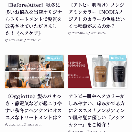
《Before/After》秋冬に
《アトピー肌向け》ノンジ
多いお悩みを当店オリジナ
アミンカラー【NODIAノ
ルトリートメントで髪質を
ジア】のカラーの色味はい
改善させていただきまし
くつ種類があるのか？
た！《ヘアケア》
2022-10-23
2023-07-24
2022-11-08
2023-01-01
oggiotto
Weblog
《Oggiotto》髪のパサつ
アトピー肌やヘアカラーが
き・静電気などが起こりや
しみやすい、痒みがでる方
すい秋冬にヘアケアにオス
にオススメ！ノンジアミン
スメなトリートメントは？
で肌や髪に優しい『ノジア
カラー』をご紹介！
2022-10-12
2023-01-01
2022-10-01
2023-07-24