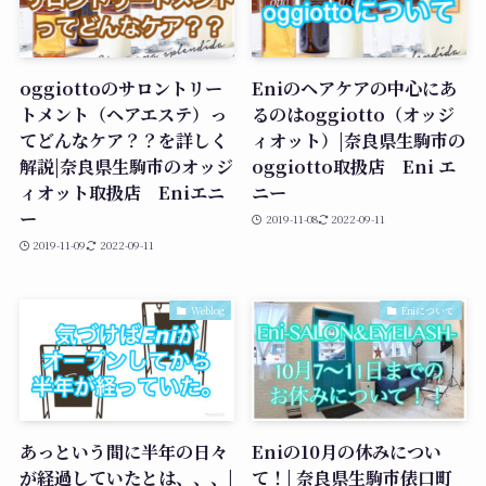
oggiottoのサロントリー
Eniのヘアケアの中心にあ
トメント（ヘアエステ）っ
るのはoggiotto（オッジ
てどんなケア？？を詳しく
ィオット）|奈良県生駒市の
解説|奈良県生駒市のオッジ
oggiotto取扱店 Eni エ
ィオット取扱店 Eniエニ
ニー
ー
2019-11-08
2022-09-11
2019-11-09
2022-09-11
Weblog
Eniについて
あっという間に半年の日々
Eniの10月の休みについ
が経過していたとは、、、|
て！| 奈良県生駒市俵口町