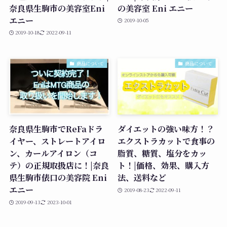
奈良県生駒市の美容室Eni
の美容室 Eni エニー
エニー
2019-10-05
2019-10-18
2022-09-11
商品について
商品について
奈良県生駒市でReFaドラ
ダイエットの強い味方！？
イヤー、ストレートアイロ
エクストラカットで食事の
ン、カールアイロン（コ
脂質、糖質、塩分をカッ
テ）の正規取扱店に！|奈良
ト！|価格、効果、購入方
県生駒市俵口の美容院 Eni
法、送料など
エニー
2019-08-23
2022-09-11
2019-09-13
2023-10-01