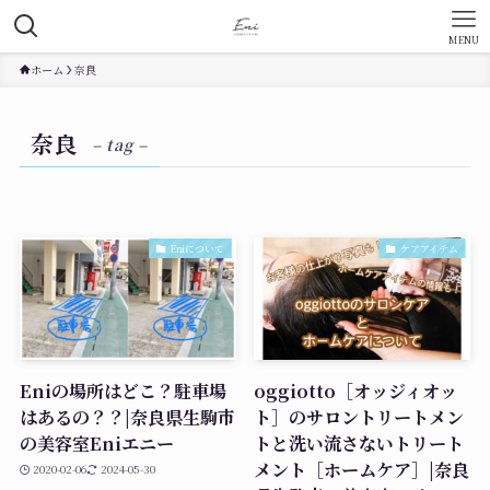
MENU
ホーム
奈良
奈良
– tag –
Eniについて
ケアアイテム
Eniの場所はどこ？駐車場
oggiotto［オッジィオッ
はあるの？？|奈良県生駒市
ト］のサロントリートメン
の美容室Eniエニー
トと洗い流さないトリート
メント［ホームケア］|奈良
2020-02-06
2024-05-30