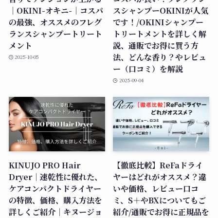
｜OKINI-オキニ-｜コスパ
スシャンプーOKINIが人気
の最強、オススメのフレグ
です！/OKINIシャンプー
ランスシャンプートリート
トリートメントを詳しく解
メント
説、通販でお得に買う方
法、どんな香り？やレビュ
2025-10-05
ー（口コミ）を解説
2025-09-04
KINUJO PRO Hair
【徹底比較】ReFaドライ
Dryer｜速乾性に優れた、
ヤーはどれがオススメ？違
ケアコンパクトドライヤー
いや価格、レビュー口コ
の特徴、価格、購入方法を
ミ、S＋やBXについてもご
詳しくご紹介｜キヌージョ
紹介/通販でお得に正規品を