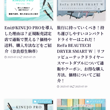
EniがKINUJO PROを導入
旅行に持っていくべき！持
した理由は？正規販売認定
ち運びしやすいコンパクト
店で通販で買える？価格や
ドライヤーはこれだ！
送料、購入方法などをご紹
ReFa BEAUTECH
介（奈良県生駒市）
DRYER SMART W｜リフ
ァビューテックドライヤー
2025-07-23
2025-07-25
スマートダブルについて通
販やクーポン、お得な購入
方法、価格についてご紹
介！
2025-07-18
2025-07-19
ケアアイテム
ケアアイテム