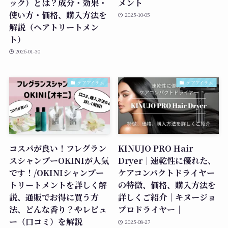
ック）とは？成分・効果・
メント
使い方・価格、購入方法を
2025-10-05
解説（ヘアトリートメン
ト）
2026-01-30
ケアアイテム
ケアアイテム
コスパが良い！フレグラン
KINUJO PRO Hair
スシャンプーOKINIが人気
Dryer｜速乾性に優れた、
です！/OKINIシャンプー
ケアコンパクトドライヤー
トリートメントを詳しく解
の特徴、価格、購入方法を
説、通販でお得に買う方
詳しくご紹介｜キヌージョ
法、どんな香り？やレビュ
プロドライヤー｜
ー（口コミ）を解説
2025-08-27