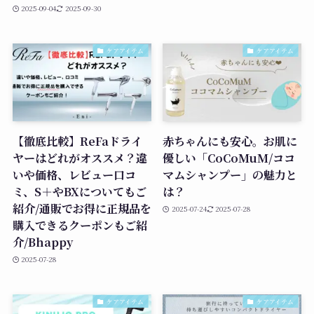
2025-09-04
2025-09-30
ケアアイテム
ケアアイテム
【徹底比較】ReFaドライ
赤ちゃんにも安心。お肌に
ヤーはどれがオススメ？違
優しい「CoCoMuM/ココ
いや価格、レビュー口コ
マムシャンプー」の魅力と
ミ、S＋やBXについてもご
は？
紹介/通販でお得に正規品を
2025-07-24
2025-07-28
購入できるクーポンもご紹
介/Bhappy
2025-07-28
ケアアイテム
ケアアイテム