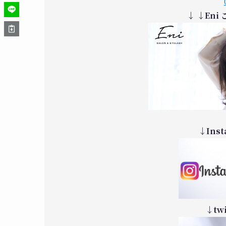
↓ ↓En
↓Ins
↓tw