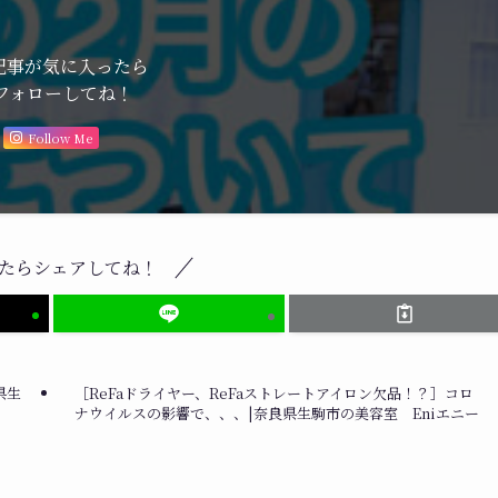
記事が気に入ったら
フォローしてね！
Follow Me
たらシェアしてね！
県生
［ReFaドライヤー、ReFaストレートアイロン欠品！？］コロ
ナウイルスの影響で、、、|奈良県生駒市の美容室 Eniエニー