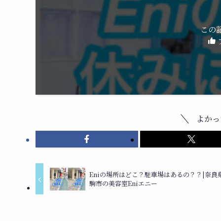
この
よかっ
Eniの場所はどこ？駐車場はあるの？？|奈良
駒市の美容室Eniエニー