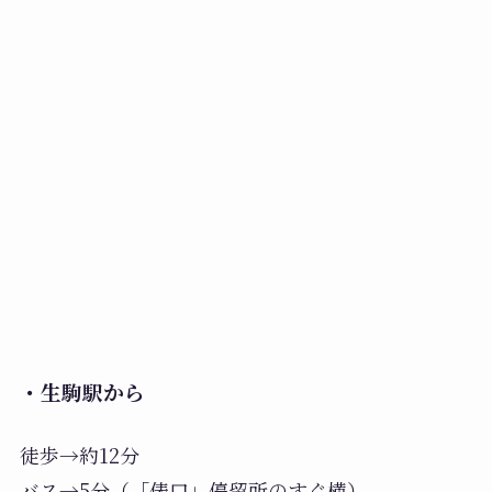
・生駒駅から
徒歩→約12分
バス→5分（「俵口」停留所のすぐ横）