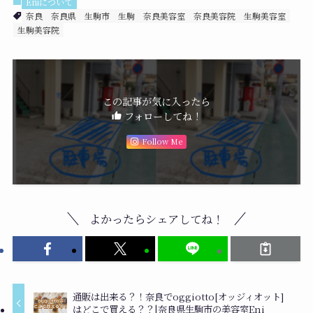
Eniについて
奈良
奈良県
生駒市
生駒
奈良美容室
奈良美容院
生駒美容室
生駒美容院
この記事が気に入ったら
フォローしてね！
Follow Me
よかったらシェアしてね！
通販は出来る？！奈良でoggiotto[オッジィオット]
はどこで買える？？|奈良県生駒市の美容室Eni