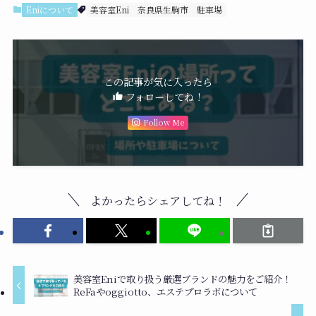
Eniについて
美容室Eni
奈良県生駒市
駐車場
この記事が気に入ったら
フォローしてね！
Follow Me
よかったらシェアしてね！
美容室Eniで取り扱う厳選ブランドの魅力をご紹介！
ReFaやoggiotto、エステプロラボについて