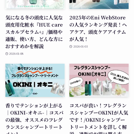
気になる冬の頭皮に人気な
2025年のEni WebStore
頭皮用化粧水『HUE care
の人気ランキング発表！ヘ
スカルプセラム+』/価格や
アケア、頭皮ケアアイテム
通販、使い方、どんな方に
が人気！
おすすめかを解説
2026-01-03
2026-01-08
香りでテンションが上がる
コスパが良い！フレグラン
｜OKINI-オキニ-｜コスパ
スシャンプーOKINIが人気
の最強、オススメのフレグ
です！/OKINIシャンプー
ランスシャンプートリート
トリートメントを詳しく解