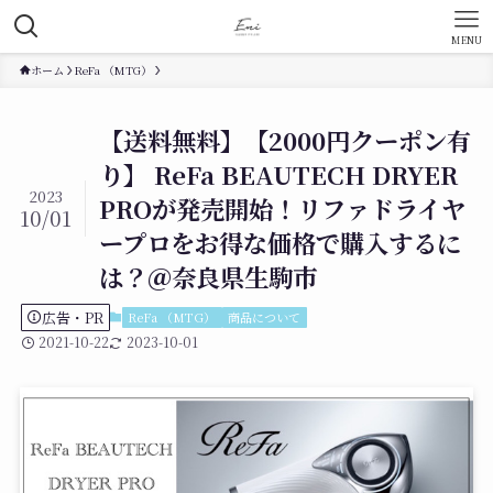
MENU
ホーム
ReFa （MTG）
【送料無料】【2000円クーポン有
り】 ReFa BEAUTECH DRYER
2023
PROが発売開始！リファドライヤ
10/01
ープロをお得な価格で購入するに
は？＠奈良県生駒市
広告・PR
ReFa （MTG）
商品について
2021-10-22
2023-10-01