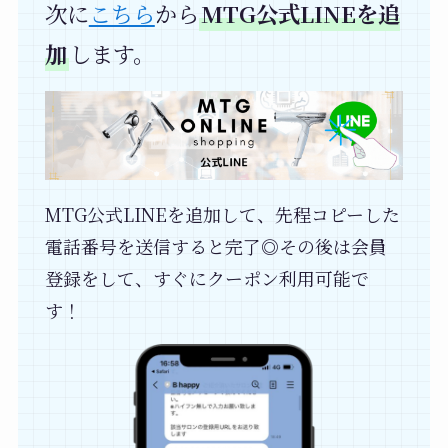
次に
こちら
から
MTG公式LINEを追
加
します。
MTG公式LINEを追加して、先程コピーした
電話番号を送信すると完了◎その後は会員
登録をして、すぐにクーポン利用可能で
す！