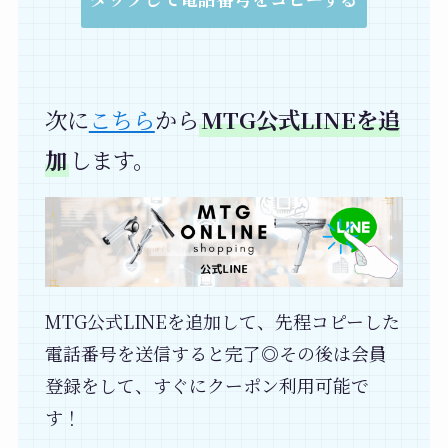
次に
こちら
から
MTG公式LINEを追
加
します。
MTG公式LINEを追加して、先程コピーした
電話番号を送信すると完了◎その後は会員
登録をして、すぐにクーポン利用可能で
す！