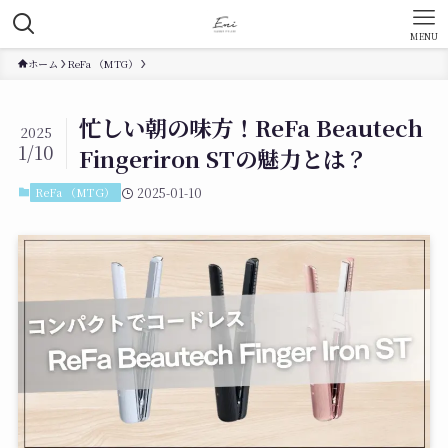
MENU
ホーム
ReFa （MTG）
忙しい朝の味方！ReFa Beautech
2025
1/10
Fingeriron STの魅力とは？
ReFa （MTG）
2025-01-10