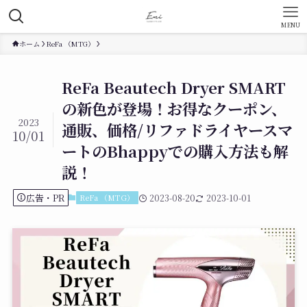
MENU
ホーム
ReFa （MTG）
ReFa Beautech Dryer SMART
の新色が登場！お得なクーポン、
2023
通販、価格/リファドライヤースマ
10/01
ートのBhappyでの購入方法も解
説！
広告・PR
ReFa （MTG）
2023-08-20
2023-10-01