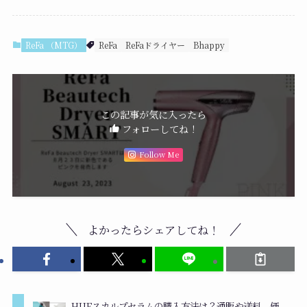
ReFa （MTG）
ReFa
ReFaドライヤー
Bhappy
この記事が気に入ったら
フォローしてね！
Follow Me
よかったらシェアしてね！
HUEスカルプセラムの購入方法は？通販や送料、価