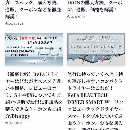
方、スペック、購入方法、
IRONの購入方法、クーポ
通販、クーポンなどを徹底
ン、通販、価格を解説！
解説！
2026-04-17
2026-04-24
【徹底比較】ReFaドライ
旅行に持っていくべき！持
ヤーはどれがオススメ？違
ち運びしやすいコンパクト
いや価格、レビュー口コ
ドライヤーはこれだ！
ミ、S＋やBXについてもご
ReFa BEAUTECH
紹介/通販でお得に正規品を
DRYER SMART W｜リフ
購入できるクーポンもご紹
ァビューテックドライヤー
介/Bhappy
スマートダブルについて通
販やクーポン、お得な購入
2025-07-28
方法、価格についてご紹