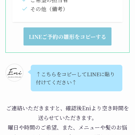
その他（備考）
ネットでは【×】の箇所でも予
約できる場合がある
LINEご予約の雛形をコピーする
基本的にネットご予約はご予約可能枠が少
なめになっております。
その為ご希望のお時間などがある場合、
↑こちらをコピーしてLINEに貼り
LINEからご予約いただきますと、予約が取
付けてください↑
れる場合があります。
※その時間が満席の場合もございます。ご
ご連絡いただきますと、確認後Eniより空き時間を
了承ください。
送らせていただきます。
曜日や時間のご希望、また、メニューや髪のお悩