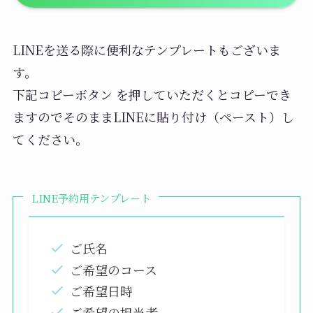
こちらもメニューと同じく細かい調整がで
きます。
LINEを送る際に便利なテンプレートもございま
例えば仕事で○時にはギリギリ間に合わな
す。
いけど１０分過ぎるくらいには到着でき
下記コピーボタン を押していただくとコピーでき
る。といった場合、事前にご相談いただけ
ますのでそのままLINEに貼り付け（ペースト）し
ますとご予約いただけます。
てください。
また「〇〇時までに店を出たい」や「何時
間かかりますか？」といったご質問もLINE
LINE予約用テンプレート
からいただけます。
ご氏名
※予約時のご相談やご連絡なしにご予約時間を５
ご希望のコース
分以上超えられた場合ご希望のメニューが施術で
ご希望日時
きない場合があります。
ご希望の担当者