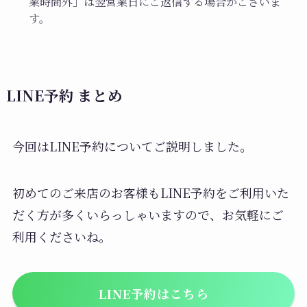
業時間外」は翌営業日にご返信する場合がございま
為にシンプルなコースのみの掲載にしており
す。
ます。
その為「ハイライトを入れたい」や「前髪
カットとカラートリートメントをしたい」
LINE予約 まとめ
などお客様のご要望を入れていただけま
す。
今回はLINE予約についてご説明しました。
もちろん予約状況によりますが、施術メニ
ューの細かい調整ができるので、ご来店い
初めてのご来店のお客様もLINE予約をご利用いた
ただいてからご希望のプラン内容でできな
だく方が多くいらっしゃいますので、お気軽にご
かったということを防げます。
利用くださいね。
時間調整もできる
LINE予約はこちら