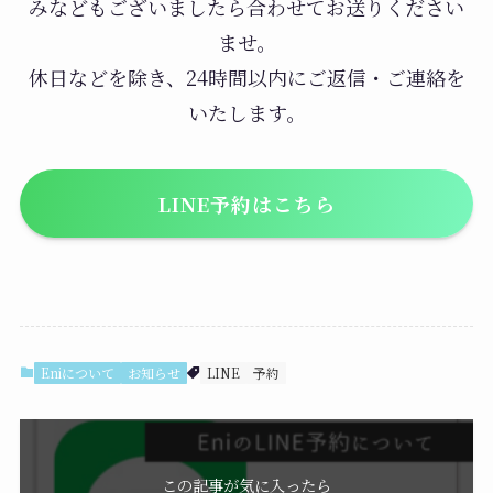
簡単に予約できる
みなどもございましたら合わせてお送りください
ませ。
LINE予約は簡単なのもオススメな理由で
休日などを除き、24時間以内にご返信・ご連絡を
す。
いたします。
こんにちは。
LINE予約はこちら
○月○日にカットカラート
お客様
リートメントで予約したい
のですが空きはあります
か？？
このようなLINEを送っていただくと確認後
Eniについて
お知らせ
LINE
予約
ご返信させていただきますので、簡単で
「予約するのが楽」といってくださるお客
様も多いです。
この記事が気に入ったら