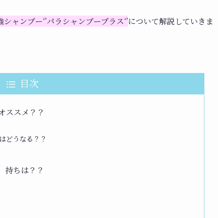
ャンプー‘’パラシャンプープラス‘’
について解説していきま
目次
オススメ？？
はどうなる？？
、持ちは？？