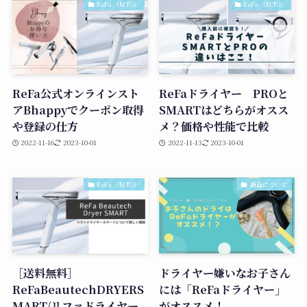
ReFa （MTG）
ReFa （MTG）
ReFa公式オンラインスト
ReFaドライヤー PROと
アBhappyでクーポン取得
SMARTはどちらがオスス
や登録の仕方
メ？価格や性能で比較
2022-11-16
2023-10-01
2022-11-13
2023-10-01
ReFa （MTG）
商品について
［送料無料］
ドライヤー嫌いなお子さん
ReFaBeautechDRYERS
には「ReFaドライヤー」
MART/リファドライヤー
がオススメ！