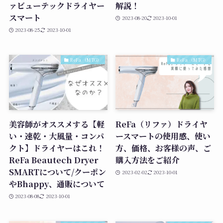
ァビューテックドライヤー
解説！
スマート
2023-08-20
2023-10-01
2023-08-25
2023-10-01
ReFa （MTG）
ReFa （MTG）
美容師がオススメする【軽
ReFa（リファ）ドライヤ
い・速乾・大風量・コンパ
ースマートの使用感、使い
クト】ドライヤーはこれ！
方、価格、お客様の声、ご
ReFa Beautech Dryer
購入方法をご紹介
SMARTについて/クーポン
2023-02-02
2023-10-01
やBhappy、通販について
2023-08-08
2023-10-01