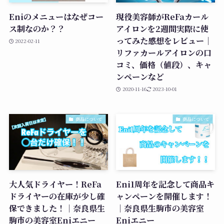
Eniのメニューはなぜコー
現役美容師がReFaカール
ス制なのか？？
アイロンを2週間実際に使
ってみた感想をレビュー｜
2022-02-11
リファカールアイロンの口
コミ、価格（値段）、キャ
ンペーンなど
2020-11-16
2023-10-01
商品について
商品について
大人気ドライヤー！ReFa
Eni1周年を記念して商品キ
ドライヤーの在庫が少し確
ャンペーンを開催します！
保できました！｜奈良県生
｜奈良県生駒市の美容室
駒市の美容室Eniエニー
Eniエニー