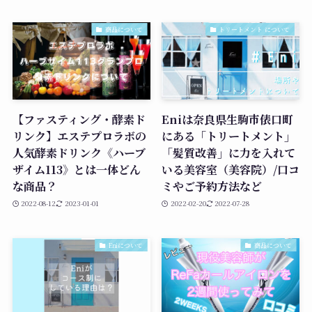
商品について
トリートメント について
【ファスティング・酵素ド
Eniは奈良県生駒市俵口町
リンク】エステプロラボの
にある「トリートメント」
人気酵素ドリンク《ハーブ
「髪質改善」に力を入れて
ザイム113》とは一体どん
いる美容室（美容院）/口コ
な商品？
ミやご予約方法など
2022-08-12
2023-01-01
2022-02-20
2022-07-28
Eniについて
商品について