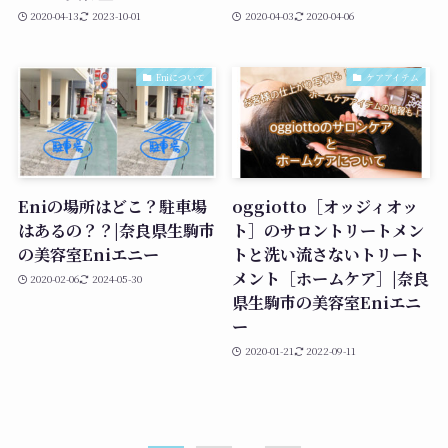
2020-04-13
2023-10-01
2020-04-03
2020-04-06
Eniについて
ケアアイテム
Eniの場所はどこ？駐車場
oggiotto［オッジィオッ
はあるの？？|奈良県生駒市
ト］のサロントリートメン
の美容室Eniエニー
トと洗い流さないトリート
メント［ホームケア］|奈良
2020-02-06
2024-05-30
県生駒市の美容室Eniエニ
ー
2020-01-21
2022-09-11