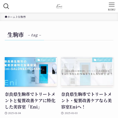
MENU
ホーム
生駒市
生駒市
– tag –
Eniについて
Eniについて
奈良県生駒市でトリートメ
奈良県生駒市でトリートメ
ントと髪質改善ケアに特化
ント・髪質改善ケアなら美
した美容室「Eni」
容室Eniへ！
2025-01-04
2025-01-03