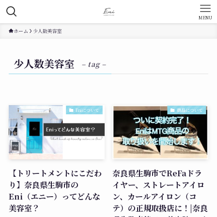
MENU
ホーム
少人数美容室
少人数美容室
– tag –
Eniについて
商品について
【トリートメントにこだわ
奈良県生駒市でReFaドラ
り】奈良県生駒市の
イヤー、ストレートアイロ
Eni（エニー）ってどんな
ン、カールアイロン（コ
美容室？
テ）の正規取扱店に！|奈良