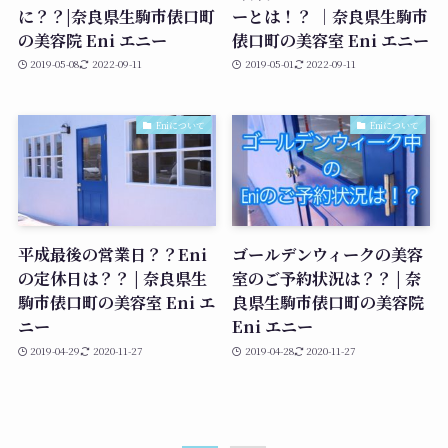
に？？|奈良県生駒市俵口町
ーとは！？ ｜奈良県生駒市
の美容院 Eni エニー
俵口町の美容室 Eni エニー
2019-05-08
2022-09-11
2019-05-01
2022-09-11
Eniについて
Eniについて
平成最後の営業日？？Eni
ゴールデンウィークの美容
の定休日は？？ | 奈良県生
室のご予約状況は？？ | 奈
駒市俵口町の美容室 Eni エ
良県生駒市俵口町の美容院
ニー
Eni エニー
2019-04-29
2020-11-27
2019-04-28
2020-11-27