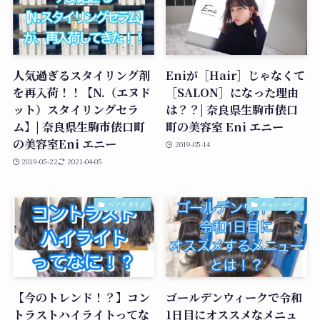
人気過ぎるスタイリング剤
Eniが［Hair］じゃなくて
を再入荷！！【N.（エヌド
［SALON］になった理由
ット）スタイリングセラ
は？？| 奈良県生駒市俵口
ム】| 奈良県生駒市俵口町
町の美容室 Eni エニー
の美容室Eni エニー
2019-05-14
2019-05-22
2021-04-05
ヘアスタイル
キャンペーン
【今のトレンド！？】コン
ゴールデンウィークで令和
トラストハイライトってな
1日目にオススメなメニュ