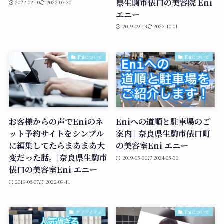
県生駒市俵口の美容院 Eni
2022-02-10
2022-07-30
エニー
2019-09-13
2023-10-01
Eniについて
Eniについて
お客様からの声でEniのネ
Eniへの道順と駐車場のご
ット予約サイトをシンプル
案内 | 奈良県生駒市俵口町
に編集してたらまあまあ大
の美容室Eni エニー
変だった話。|奈良県生駒市
2019-05-30
2024-05-30
俵口の美容室Eni エニー
2019-08-07
2022-09-11
ケアアイテム
Eniについて