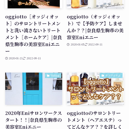
oggiotto［オッジィオッ
oggiotto（オッジィオッ
ト］のサロントリートメン
ト）で【予防ケア】しませ
トと洗い流さないトリート
んか？？|奈良県生駒市の美
メント［ホームケア］|奈良
容室Eniエニー
県生駒市の美容室Eniエニ
2020-01-05
2022-09-11
ー
2020-01-21
2022-09-11
Weblog
ケアアイテム
2020年Eniサロンワークス
oggiottoのサロントリー
タート！！|奈良県生駒市の
トメント（ヘアエステ）っ
美容室Eniエニー
てどんなケア？？を詳しく