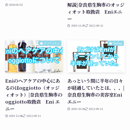
解説|奈良県生駒市のオッジ
2020-01-03
ィオット取扱店 Eniエニ
ー
2019-11-09
2022-09-11
ケアアイテム
Weblog
Eniのヘアケアの中心にあ
あっという間に半年の日々
るのはoggiotto（オッジ
が経過していたとは、、、|
ィオット）|奈良県生駒市の
奈良県生駒市の美容室Eni
oggiotto取扱店 Eni エ
エニー
ニー
2019-10-18
2022-09-11
2019-11-08
2022-09-11