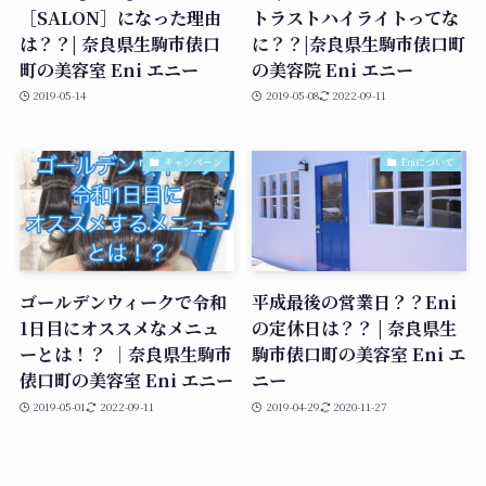
［SALON］になった理由
トラストハイライトってな
は？？| 奈良県生駒市俵口
に？？|奈良県生駒市俵口町
町の美容室 Eni エニー
の美容院 Eni エニー
2019-05-14
2019-05-08
2022-09-11
キャンペーン
Eniについて
ゴールデンウィークで令和
平成最後の営業日？？Eni
1日目にオススメなメニュ
の定休日は？？ | 奈良県生
ーとは！？ ｜奈良県生駒市
駒市俵口町の美容室 Eni エ
俵口町の美容室 Eni エニー
ニー
2019-05-01
2022-09-11
2019-04-29
2020-11-27