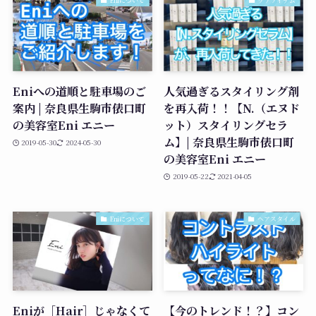
Eniへの道順と駐車場のご
人気過ぎるスタイリング剤
案内 | 奈良県生駒市俵口町
を再入荷！！【N.（エヌド
の美容室Eni エニー
ット）スタイリングセラ
ム】| 奈良県生駒市俵口町
2019-05-30
2024-05-30
の美容室Eni エニー
2019-05-22
2021-04-05
Eniについて
ヘアスタイル
Eniが［Hair］じゃなくて
【今のトレンド！？】コン