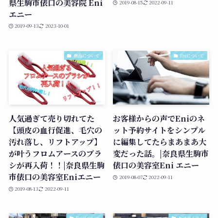
県生駒市俵口の美容院 Eni
2019-08-15
2022-09-11
エニー
2019-09-13
2023-10-01
商品について
Eniについて
人気過ぎて売り切れてた
お客様からの声でEniのネ
【頭皮の血行促進、毛穴の
ット予約サイトをシンプル
汚れ落し、リフトアップ】
に編集してたらまあまあ大
が叶うフロムアースのブラ
変だった話。|奈良県生駒市
シが再入荷！！|奈良県生駒
俵口の美容室Eni エニー
市俵口の美容室Eniエニー
2019-08-07
2022-09-11
2019-08-13
2022-09-11
Eniについて
ケアアイテム