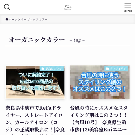
MENU
ホーム
オーガニックカラー
オーガニックカラー
– tag –
商品について
ケアアイテム
奈良県生駒市でReFaドラ
台風の時にオススメなスタ
イヤー、ストレートアイロ
イリング剤はこの２つ！！
ン、カールアイロン（コ
【台風10号】| 奈良県生駒
テ）の正規取扱店に！|奈良
市俵口の美容室Eniエニー