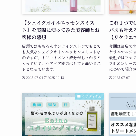
【シェイクオイルエッセンスミス
これ１つで
ト】を実際に使ってみた美容師とお
バスも叶え
客様の感想
【リケラエ
店頭ではもちろんオンラインストアでもとて
今回は当店の
も人気なシェイクオイルエッセンスミストな
ケラエマルジ
のですが、トリートメント成分がしっかりと
最近ではウェブ
入っていて、ヘアケア能力はとても高いミス
フルエンサー
トとなっています。
について紹介
2025-07-04
2025-10-13
2025-07-07
ケアアイテム