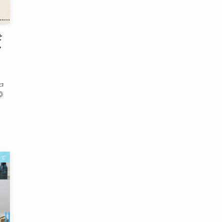
せ
ク
コ
◎
いて