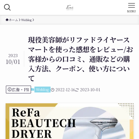
MENU
ホーム
Weblog
現役美容師がリファドライヤース
マートを使った感想をレビュー/お
2023
客様からの口コミ、通販などの購
10/01
入方法、クーポン、使い方につい
て
広告・PR
Weblog
2022-12-16
2023-10-01