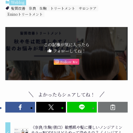
Weblog
髪質改善
奈良
生駒
トリートメント
サロンケア
Eninoトリートメント
この記事が気に入ったら
フォローしてね！
Follow Me
よかったらシェアしてね！
《奈良/生駒/俵口》敏感肌や髪に優しいノンジアミン
カラーNODIAはどうやって染めるの？《ノンジアミ