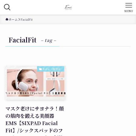
MENU
ホーム
FacialFit
FacialFit
– tag –
ReFa （MTG）
マスク老けにサヨナラ！顔
の筋肉を鍛える美顔器
EMS【SIXPAD Facial
Fit】/シックスパッドのフ