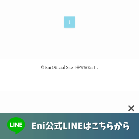
1
©
Eni Official Site［美容室Eni］.