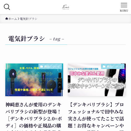
MENU
ホーム
電気針ブラシ
電気針ブラシ
– tag –
商品について
商品について
神崎恵さんが愛用のデンキ
【デンキバリブラシ】プロ
バリブラシの新型が登場！
フェッショナルで田中みな
［デンキバリブラシ2.0+ボ
実さんが使ってたことで話
ディ］の価格や正規品の購
題！お得なキャンペーンや