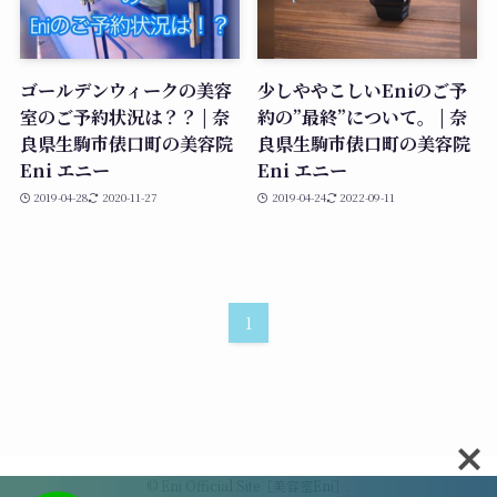
ゴールデンウィークの美容
少しややこしいEniのご予
室のご予約状況は？？ | 奈
約の”最終”について。 | 奈
良県生駒市俵口町の美容院
良県生駒市俵口町の美容院
Eni エニー
Eni エニー
2019-04-28
2020-11-27
2019-04-24
2022-09-11
1
©
Eni Official Site［美容室Eni］.