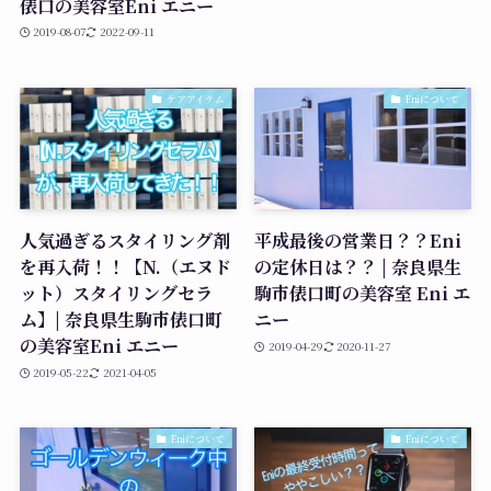
俵口の美容室Eni エニー
2019-08-07
2022-09-11
ケアアイテム
Eniについて
人気過ぎるスタイリング剤
平成最後の営業日？？Eni
を再入荷！！【N.（エヌド
の定休日は？？ | 奈良県生
ット）スタイリングセラ
駒市俵口町の美容室 Eni エ
ム】| 奈良県生駒市俵口町
ニー
の美容室Eni エニー
2019-04-29
2020-11-27
2019-05-22
2021-04-05
Eniについて
Eniについて