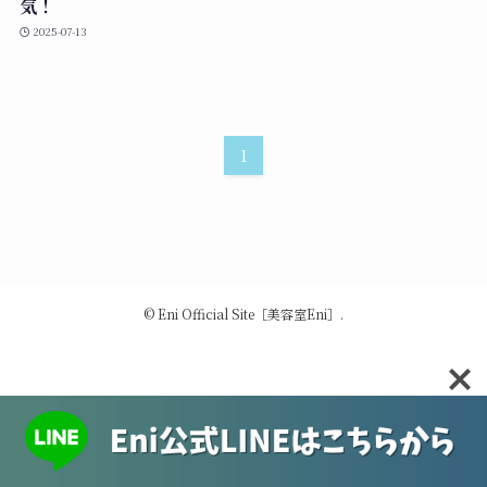
気！
2025-07-13
1
©
Eni Official Site［美容室Eni］.