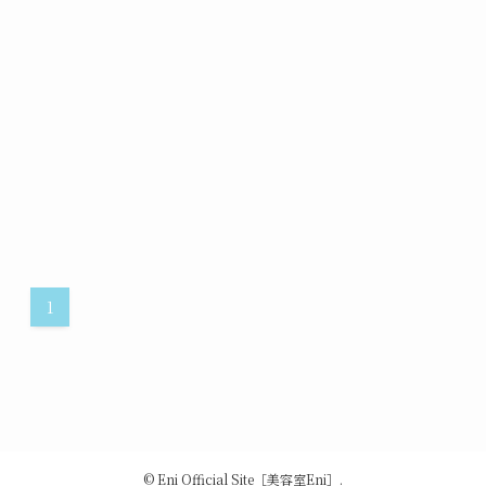
1
©
Eni Official Site［美容室Eni］.