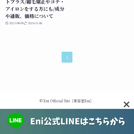
トプラス/縮毛矯正やコテ・
アイロンをする方にも/成分
や通販、価格について
2023-08-09
2024-11-06
1
©
Eni Official Site［美容室Eni］.