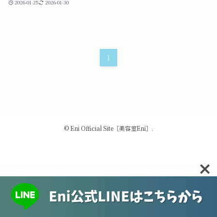
2026-01-25
2026-01-30
1
©
Eni Official Site［美容室Eni］.