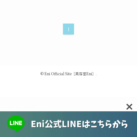
1
©
Eni Official Site［美容室Eni］.