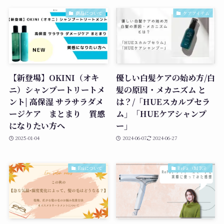
商品について
ケアアイテム
【新登場】OKINI（オキ
優しい白髪ケアの始め方/白
ニ）シャンプートリートメ
髪の原因・メカニズム と
ント| 高保湿 サラサラダメ
は？/「HUEスカルプセラ
ージケア まとまり 質感
ム」「HUEケアシャンプ
になりたい方へ
ー」
2025-01-04
2024-06-07
2024-06-27
Eniについて
ReFa （MTG）